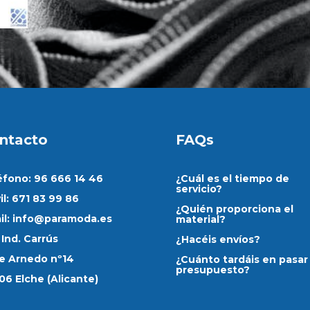
ntacto
FAQs
éfono: 96 666 14 46
¿Cuál es el tiempo de
servicio?
il: 671 83 99 86
¿Quién proporciona el
il:
info@paramoda.es
material?
 Ind. Carrús
¿Hacéis envíos?
le Arnedo nº14
¿Cuánto tardáis en pasar
presupuesto?
06 Elche (Alicante)