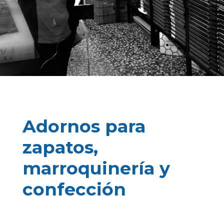
Adornos para
zapatos,
marroquinería y
confección