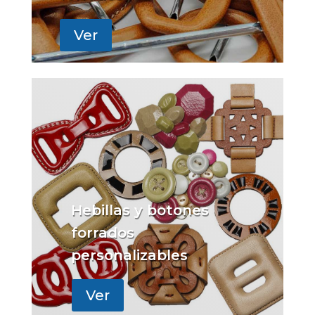
Ver
Hebillas y botones
forrados
personalizables
Ver